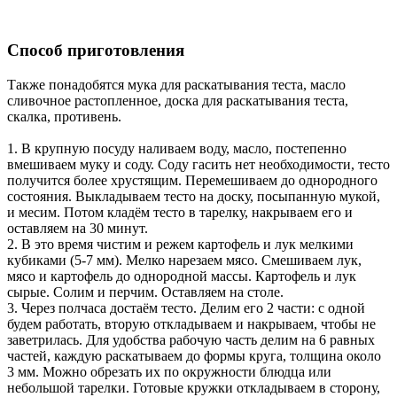
Способ приготовления
Также понадобятся мука для раскатывания теста, масло
сливочное растопленное, доска для раскатывания теста,
скалка, противень.
1. В крупную посуду наливаем воду, масло, постепенно
вмешиваем муку и соду. Соду гасить нет необходимости, тесто
получится более хрустящим. Перемешиваем до однородного
состояния. Выкладываем тесто на доску, посыпанную мукой,
и месим. Потом кладём тесто в тарелку, накрываем его и
оставляем на 30 минут.
2. В это время чистим и режем картофель и лук мелкими
кубиками (5-7 мм). Мелко нарезаем мясо. Смешиваем лук,
мясо и картофель до однородной массы. Картофель и лук
сырые. Солим и перчим. Оставляем на столе.
3. Через полчаса достаём тесто. Делим его 2 части: с одной
будем работать, вторую откладываем и накрываем, чтобы не
заветрилась. Для удобства рабочую часть делим на 6 равных
частей, каждую раскатываем до формы круга, толщина около
3 мм. Можно обрезать их по окружности блюдца или
небольшой тарелки. Готовые кружки откладываем в сторону,