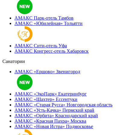
АМАКС Парк-отель
Тамбов
АМАКС «‎Юбилейная»
Тольятти
АМАКС Сити-отель
Уфа
АМАКС Конгресс-отель
Хабаровск
Санатории
АМАКС «Ершово»
Звенигород
АМАКС «ЭкоПарк»
Екатеринбург
АМАКС «‎Шахтер»
Ессентуки
АМАКС «‎Старая Русса»
Новгородская область
АМАКС «‎Усть-Качка»
Пермский край
АМАКС «‎Орбита»
Краснодарский край
АМАКС «‎Красная Пахра»
Москва
АМАКС «‎Новая Истра»
Подмосковье