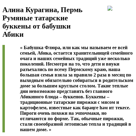
Алина Курагина, Пермь
Румяные татарские
буккены от бабушки
Абики
« Бабушка Флюра, или как мы называем ее всей
семьей, Абика, остается хранительницей семейного
очага и наших семейных традиций уже несколько
поколений. Несмотря на то, что дети и внуки
разъехались по всему Пермскому краю, наша
большая семья взяла за правило 2 раза в месяц по
выходным обязательно собираться в родительском
доме за большим круглым столом. Такие теплые
дни невозможно представить без главного
Абикиного блюда – буккенов. Буккены –
традиционные татарские пирожки с мясом и
картофелем, известные как бәрәңге һәм ит текесе.
Пироги очень похожи на эчпочмаки, но
отличаются по форме. Так, обычные пирожки,
стали своеобразной летописью тепла и традиций в
нашем доме. »