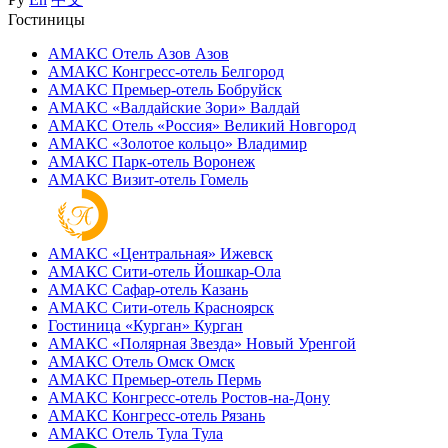
Гостиницы
АМАКС Отель ‎Азов
Азов
АМАКС Конгресс-отель
Белгород
АМАКС Премьер-отель
Бобруйск
АМАКС «‎Валдайские Зори»
Валдай
АМАКС Отель «‎Россия»
Великий Новгород
АМАКС «‎Золотое кольцо»
Владимир
АМАКС Парк-отель
Воронеж
АМАКС Визит-отель
Гомель
АМАКС «‎Центральная»
Ижевск
АМАКС Сити-отель
Йошкар-Ола
АМАКС Сафар-отель
Казань
АМАКС Сити-отель
Красноярск
Гостиница «‎Курган»
Курган
АМАКС «Полярная Звезда»
Новый Уренгой
АМАКС Отель ‎Омск
Омск
АМАКС Премьер-отель
Пермь
АМАКС Конгресс-отель
Ростов-на-Дону
АМАКС Конгресс-отель
Рязань
АМАКС Отель Тула
Тула