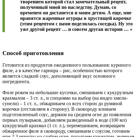
творением которой стал замечательный рецепт,
полученный мной по наследству. Думаю, со
временем он достанется и моим детям. А еще, мне
нравятся жаренные огурцы в хрустящей корочке
(этим рецептом с нами поделилась соседка). Ну это
уже другой рецепт … и совсем другая история … »
Способ приготовления
Готовится из продуктов ежедневного пользования: куриного
филе, а в качестве гарнира – рис, особенностью которого
является сладкий соус, дополняющий вкус основного
ингредиента.
Филе режем на небольшие кусочки, смешиваем с кукурузным
крахмалом – 3 ст. л., и специями на выбор (на видео хмели-
сунели) – 1 ст. л., обжариваем со всех сторон до румяной
корочки (отставляем в сторону). В сковороду вливаем
подготовленный соус, держим на среднем огне до появления
первых пузырьков, добавляем разведенный в воде (100 мл)
кукурузный крахмал (1 ст. л.), перемешиваем, возвращаем
обжаренное филе в сковороду, смешиваем с соусом, готовим
еще 2-3 минуты на слабом огне, посыпаем кунжутом, зеленым