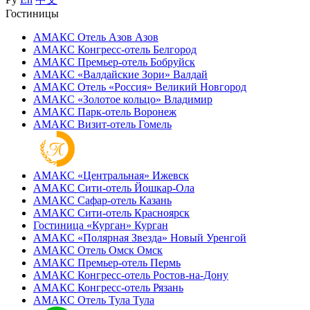
Гостиницы
АМАКС Отель ‎Азов
Азов
АМАКС Конгресс-отель
Белгород
АМАКС Премьер-отель
Бобруйск
АМАКС «‎Валдайские Зори»
Валдай
АМАКС Отель «‎Россия»
Великий Новгород
АМАКС «‎Золотое кольцо»
Владимир
АМАКС Парк-отель
Воронеж
АМАКС Визит-отель
Гомель
АМАКС «‎Центральная»
Ижевск
АМАКС Сити-отель
Йошкар-Ола
АМАКС Сафар-отель
Казань
АМАКС Сити-отель
Красноярск
Гостиница «‎Курган»
Курган
АМАКС «Полярная Звезда»
Новый Уренгой
АМАКС Отель ‎Омск
Омск
АМАКС Премьер-отель
Пермь
АМАКС Конгресс-отель
Ростов-на-Дону
АМАКС Конгресс-отель
Рязань
АМАКС Отель Тула
Тула