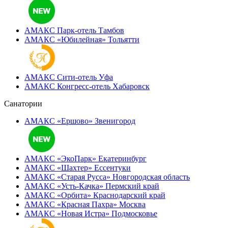
АМАКС Парк-отель
Тамбов
АМАКС «‎Юбилейная»
Тольятти
АМАКС Сити-отель
Уфа
АМАКС Конгресс-отель
Хабаровск
Санатории
АМАКС «Ершово»
Звенигород
АМАКС «ЭкоПарк»
Екатеринбург
АМАКС «‎Шахтер»
Ессентуки
АМАКС «‎Старая Русса»
Новгородская область
АМАКС «‎Усть-Качка»
Пермский край
АМАКС «‎Орбита»
Краснодарский край
АМАКС «‎Красная Пахра»
Москва
АМАКС «‎Новая Истра»
Подмосковье