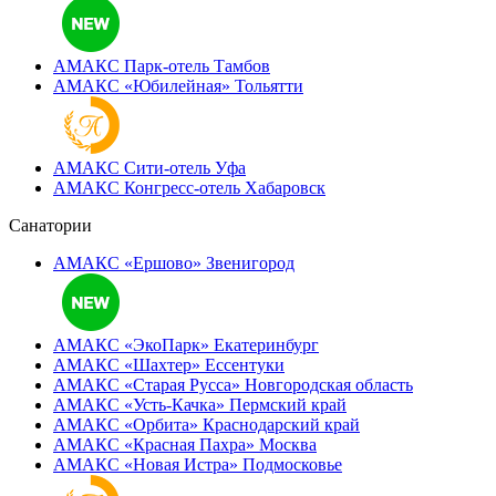
АМАКС Парк-отель
Тамбов
АМАКС «‎Юбилейная»
Тольятти
АМАКС Сити-отель
Уфа
АМАКС Конгресс-отель
Хабаровск
Санатории
АМАКС «Ершово»
Звенигород
АМАКС «ЭкоПарк»
Екатеринбург
АМАКС «‎Шахтер»
Ессентуки
АМАКС «‎Старая Русса»
Новгородская область
АМАКС «‎Усть-Качка»
Пермский край
АМАКС «‎Орбита»
Краснодарский край
АМАКС «‎Красная Пахра»
Москва
АМАКС «‎Новая Истра»
Подмосковье