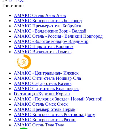
Гостиницы
АМАКС Отель ‎Азов
Азов
АМАКС Конгресс-отель
Белгород
АМАКС Премьер-отель
Бобруйск
АМАКС «‎Валдайские Зори»
Валдай
АМАКС Отель «‎Россия»
Великий Новгород
АМАКС «‎Золотое кольцо»
Владимир
АМАКС Парк-отель
Воронеж
АМАКС Визит-отель
Гомель
АМАКС «‎Центральная»
Ижевск
АМАКС Сити-отель
Йошкар-Ола
АМАКС Сафар-отель
Казань
АМАКС Сити-отель
Красноярск
Гостиница «‎Курган»
Курган
АМАКС «Полярная Звезда»
Новый Уренгой
АМАКС Отель ‎Омск
Омск
АМАКС Премьер-отель
Пермь
АМАКС Конгресс-отель
Ростов-на-Дону
АМАКС Конгресс-отель
Рязань
АМАКС Отель Тула
Тула