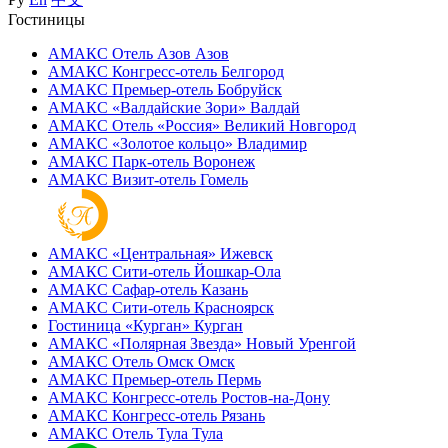
Гостиницы
АМАКС Отель ‎Азов
Азов
АМАКС Конгресс-отель
Белгород
АМАКС Премьер-отель
Бобруйск
АМАКС «‎Валдайские Зори»
Валдай
АМАКС Отель «‎Россия»
Великий Новгород
АМАКС «‎Золотое кольцо»
Владимир
АМАКС Парк-отель
Воронеж
АМАКС Визит-отель
Гомель
АМАКС «‎Центральная»
Ижевск
АМАКС Сити-отель
Йошкар-Ола
АМАКС Сафар-отель
Казань
АМАКС Сити-отель
Красноярск
Гостиница «‎Курган»
Курган
АМАКС «Полярная Звезда»
Новый Уренгой
АМАКС Отель ‎Омск
Омск
АМАКС Премьер-отель
Пермь
АМАКС Конгресс-отель
Ростов-на-Дону
АМАКС Конгресс-отель
Рязань
АМАКС Отель Тула
Тула