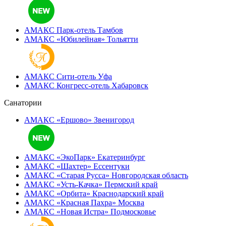
АМАКС Парк-отель
Тамбов
АМАКС «‎Юбилейная»
Тольятти
АМАКС Сити-отель
Уфа
АМАКС Конгресс-отель
Хабаровск
Санатории
АМАКС «Ершово»
Звенигород
АМАКС «ЭкоПарк»
Екатеринбург
АМАКС «‎Шахтер»
Ессентуки
АМАКС «‎Старая Русса»
Новгородская область
АМАКС «‎Усть-Качка»
Пермский край
АМАКС «‎Орбита»
Краснодарский край
АМАКС «‎Красная Пахра»
Москва
АМАКС «‎Новая Истра»
Подмосковье