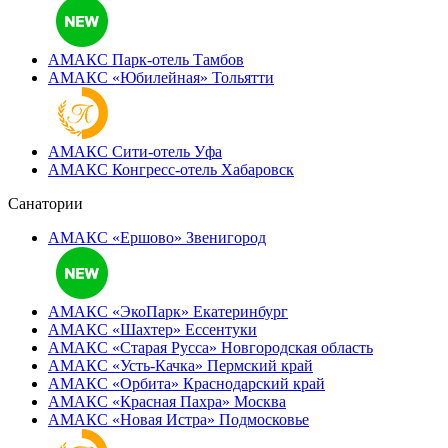
АМАКС Парк-отель
Тамбов
АМАКС «‎Юбилейная»
Тольятти
АМАКС Сити-отель
Уфа
АМАКС Конгресс-отель
Хабаровск
Санатории
АМАКС «Ершово»
Звенигород
АМАКС «ЭкоПарк»
Екатеринбург
АМАКС «‎Шахтер»
Ессентуки
АМАКС «‎Старая Русса»
Новгородская область
АМАКС «‎Усть-Качка»
Пермский край
АМАКС «‎Орбита»
Краснодарский край
АМАКС «‎Красная Пахра»
Москва
АМАКС «‎Новая Истра»
Подмосковье