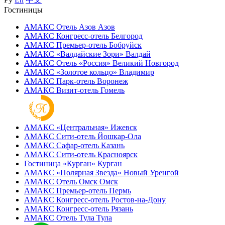
Гостиницы
АМАКС Отель ‎Азов
Азов
АМАКС Конгресс-отель
Белгород
АМАКС Премьер-отель
Бобруйск
АМАКС «‎Валдайские Зори»
Валдай
АМАКС Отель «‎Россия»
Великий Новгород
АМАКС «‎Золотое кольцо»
Владимир
АМАКС Парк-отель
Воронеж
АМАКС Визит-отель
Гомель
АМАКС «‎Центральная»
Ижевск
АМАКС Сити-отель
Йошкар-Ола
АМАКС Сафар-отель
Казань
АМАКС Сити-отель
Красноярск
Гостиница «‎Курган»
Курган
АМАКС «Полярная Звезда»
Новый Уренгой
АМАКС Отель ‎Омск
Омск
АМАКС Премьер-отель
Пермь
АМАКС Конгресс-отель
Ростов-на-Дону
АМАКС Конгресс-отель
Рязань
АМАКС Отель Тула
Тула