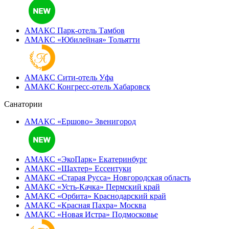
АМАКС Парк-отель
Тамбов
АМАКС «‎Юбилейная»
Тольятти
АМАКС Сити-отель
Уфа
АМАКС Конгресс-отель
Хабаровск
Санатории
АМАКС «Ершово»
Звенигород
АМАКС «ЭкоПарк»
Екатеринбург
АМАКС «‎Шахтер»
Ессентуки
АМАКС «‎Старая Русса»
Новгородская область
АМАКС «‎Усть-Качка»
Пермский край
АМАКС «‎Орбита»
Краснодарский край
АМАКС «‎Красная Пахра»
Москва
АМАКС «‎Новая Истра»
Подмосковье