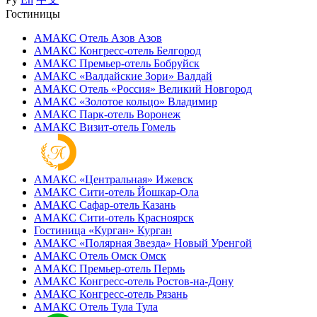
Гостиницы
АМАКС Отель ‎Азов
Азов
АМАКС Конгресс-отель
Белгород
АМАКС Премьер-отель
Бобруйск
АМАКС «‎Валдайские Зори»
Валдай
АМАКС Отель «‎Россия»
Великий Новгород
АМАКС «‎Золотое кольцо»
Владимир
АМАКС Парк-отель
Воронеж
АМАКС Визит-отель
Гомель
АМАКС «‎Центральная»
Ижевск
АМАКС Сити-отель
Йошкар-Ола
АМАКС Сафар-отель
Казань
АМАКС Сити-отель
Красноярск
Гостиница «‎Курган»
Курган
АМАКС «Полярная Звезда»
Новый Уренгой
АМАКС Отель ‎Омск
Омск
АМАКС Премьер-отель
Пермь
АМАКС Конгресс-отель
Ростов-на-Дону
АМАКС Конгресс-отель
Рязань
АМАКС Отель Тула
Тула