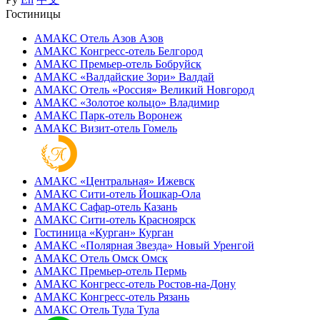
Гостиницы
АМАКС Отель ‎Азов
Азов
АМАКС Конгресс-отель
Белгород
АМАКС Премьер-отель
Бобруйск
АМАКС «‎Валдайские Зори»
Валдай
АМАКС Отель «‎Россия»
Великий Новгород
АМАКС «‎Золотое кольцо»
Владимир
АМАКС Парк-отель
Воронеж
АМАКС Визит-отель
Гомель
АМАКС «‎Центральная»
Ижевск
АМАКС Сити-отель
Йошкар-Ола
АМАКС Сафар-отель
Казань
АМАКС Сити-отель
Красноярск
Гостиница «‎Курган»
Курган
АМАКС «Полярная Звезда»
Новый Уренгой
АМАКС Отель ‎Омск
Омск
АМАКС Премьер-отель
Пермь
АМАКС Конгресс-отель
Ростов-на-Дону
АМАКС Конгресс-отель
Рязань
АМАКС Отель Тула
Тула