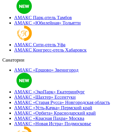
АМАКС Парк-отель
Тамбов
АМАКС «‎Юбилейная»
Тольятти
АМАКС Сити-отель
Уфа
АМАКС Конгресс-отель
Хабаровск
Санатории
АМАКС «Ершово»
Звенигород
АМАКС «ЭкоПарк»
Екатеринбург
АМАКС «‎Шахтер»
Ессентуки
АМАКС «‎Старая Русса»
Новгородская область
АМАКС «‎Усть-Качка»
Пермский край
АМАКС «‎Орбита»
Краснодарский край
АМАКС «‎Красная Пахра»
Москва
АМАКС «‎Новая Истра»
Подмосковье