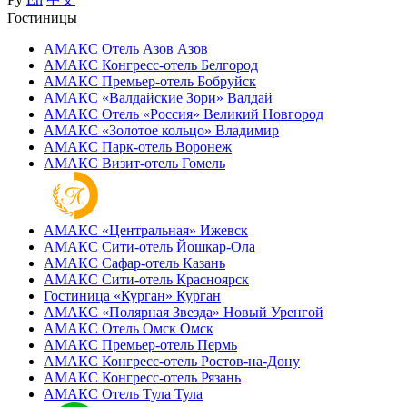
Гостиницы
АМАКС Отель ‎Азов
Азов
АМАКС Конгресс-отель
Белгород
АМАКС Премьер-отель
Бобруйск
АМАКС «‎Валдайские Зори»
Валдай
АМАКС Отель «‎Россия»
Великий Новгород
АМАКС «‎Золотое кольцо»
Владимир
АМАКС Парк-отель
Воронеж
АМАКС Визит-отель
Гомель
АМАКС «‎Центральная»
Ижевск
АМАКС Сити-отель
Йошкар-Ола
АМАКС Сафар-отель
Казань
АМАКС Сити-отель
Красноярск
Гостиница «‎Курган»
Курган
АМАКС «Полярная Звезда»
Новый Уренгой
АМАКС Отель ‎Омск
Омск
АМАКС Премьер-отель
Пермь
АМАКС Конгресс-отель
Ростов-на-Дону
АМАКС Конгресс-отель
Рязань
АМАКС Отель Тула
Тула