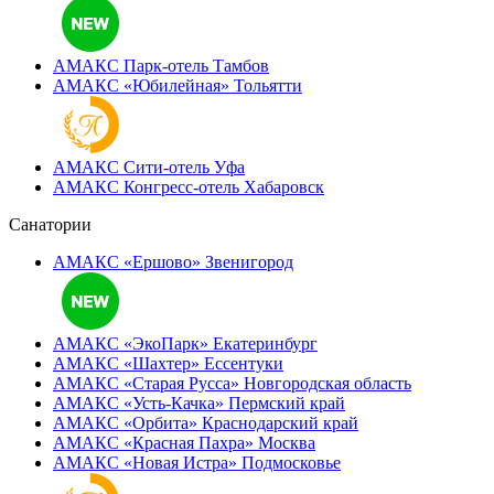
АМАКС Парк-отель
Тамбов
АМАКС «‎Юбилейная»
Тольятти
АМАКС Сити-отель
Уфа
АМАКС Конгресс-отель
Хабаровск
Санатории
АМАКС «Ершово»
Звенигород
АМАКС «ЭкоПарк»
Екатеринбург
АМАКС «‎Шахтер»
Ессентуки
АМАКС «‎Старая Русса»
Новгородская область
АМАКС «‎Усть-Качка»
Пермский край
АМАКС «‎Орбита»
Краснодарский край
АМАКС «‎Красная Пахра»
Москва
АМАКС «‎Новая Истра»
Подмосковье