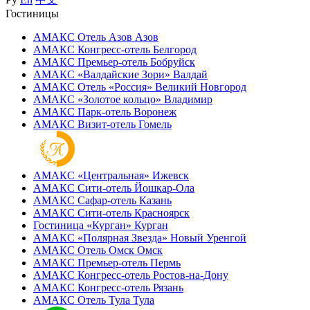
Гостиницы
АМАКС Отель ‎Азов
Азов
АМАКС Конгресс-отель
Белгород
АМАКС Премьер-отель
Бобруйск
АМАКС «‎Валдайские Зори»
Валдай
АМАКС Отель «‎Россия»
Великий Новгород
АМАКС «‎Золотое кольцо»
Владимир
АМАКС Парк-отель
Воронеж
АМАКС Визит-отель
Гомель
АМАКС «‎Центральная»
Ижевск
АМАКС Сити-отель
Йошкар-Ола
АМАКС Сафар-отель
Казань
АМАКС Сити-отель
Красноярск
Гостиница «‎Курган»
Курган
АМАКС «Полярная Звезда»
Новый Уренгой
АМАКС Отель ‎Омск
Омск
АМАКС Премьер-отель
Пермь
АМАКС Конгресс-отель
Ростов-на-Дону
АМАКС Конгресс-отель
Рязань
АМАКС Отель Тула
Тула