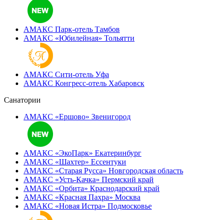
АМАКС Парк-отель
Тамбов
АМАКС «‎Юбилейная»
Тольятти
АМАКС Сити-отель
Уфа
АМАКС Конгресс-отель
Хабаровск
Санатории
АМАКС «Ершово»
Звенигород
АМАКС «ЭкоПарк»
Екатеринбург
АМАКС «‎Шахтер»
Ессентуки
АМАКС «‎Старая Русса»
Новгородская область
АМАКС «‎Усть-Качка»
Пермский край
АМАКС «‎Орбита»
Краснодарский край
АМАКС «‎Красная Пахра»
Москва
АМАКС «‎Новая Истра»
Подмосковье