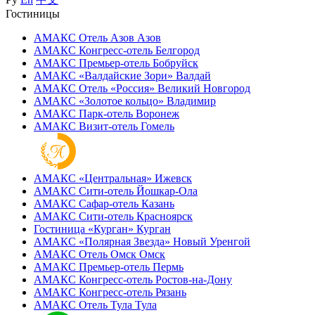
Гостиницы
АМАКС Отель ‎Азов
Азов
АМАКС Конгресс-отель
Белгород
АМАКС Премьер-отель
Бобруйск
АМАКС «‎Валдайские Зори»
Валдай
АМАКС Отель «‎Россия»
Великий Новгород
АМАКС «‎Золотое кольцо»
Владимир
АМАКС Парк-отель
Воронеж
АМАКС Визит-отель
Гомель
АМАКС «‎Центральная»
Ижевск
АМАКС Сити-отель
Йошкар-Ола
АМАКС Сафар-отель
Казань
АМАКС Сити-отель
Красноярск
Гостиница «‎Курган»
Курган
АМАКС «Полярная Звезда»
Новый Уренгой
АМАКС Отель ‎Омск
Омск
АМАКС Премьер-отель
Пермь
АМАКС Конгресс-отель
Ростов-на-Дону
АМАКС Конгресс-отель
Рязань
АМАКС Отель Тула
Тула