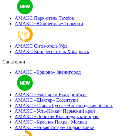
АМАКС Парк-отель
Тамбов
АМАКС «‎Юбилейная»
Тольятти
АМАКС Сити-отель
Уфа
АМАКС Конгресс-отель
Хабаровск
Санатории
АМАКС «Ершово»
Звенигород
АМАКС «ЭкоПарк»
Екатеринбург
АМАКС «‎Шахтер»
Ессентуки
АМАКС «‎Старая Русса»
Новгородская область
АМАКС «‎Усть-Качка»
Пермский край
АМАКС «‎Орбита»
Краснодарский край
АМАКС «‎Красная Пахра»
Москва
АМАКС «‎Новая Истра»
Подмосковье